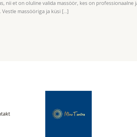
nii et on oluline valida massöör, kes on professionaalne ja
. Vestle massööriga ja küsi […]
takt