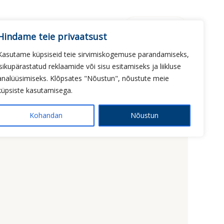
nnakiri
Blogi
Kontakt
+3725077967
Hindame teie privaatsust
Kasutame küpsiseid teie sirvimiskogemuse parandamiseks,
isikupärastatud reklaamide või sisu esitamiseks ja liikluse
analüüsimiseks. Klõpsates "Nõustun", nõustute meie
küpsiste kasutamisega.
Kohandan
Nõustun