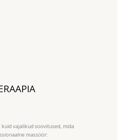
ERAAPIA
kuid vajalikud soovitused, mida
essionaalne massöör: