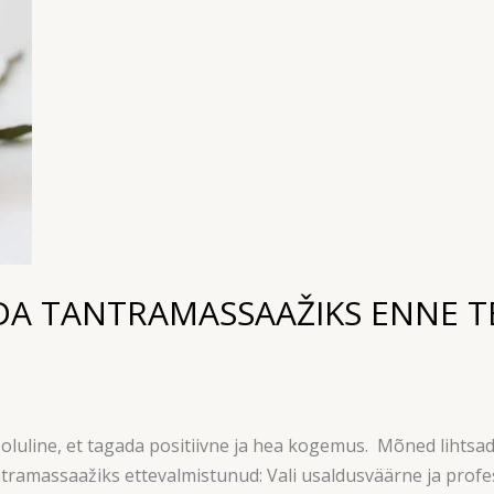
DA TANTRAMASSAAŽIKS ENNE T
uline, et tagada positiivne ja hea kogemus. Mõned lihtsad 
antramassaažiks ettevalmistunud: Vali usaldusväärne ja prof