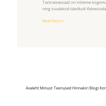
Tantramassaaž on intiimne kogemus, 
ning suudaksid täielikult lõdvestuda
Read More »
Avaleht
Minust
Teenused
Hinnakiri
Blogi
Kon