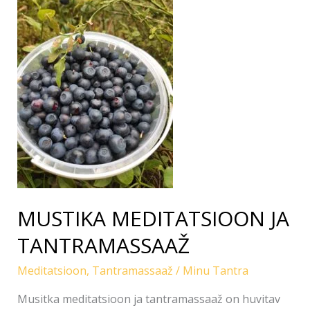
MEDITATSIOON
JA
TANTRAMASSAAŽ
MUSTIKA MEDITATSIOON JA
TANTRAMASSAAŽ
Meditatsioon
,
Tantramassaaž
/
Minu Tantra
Musitka meditatsioon ja tantramassaaž on huvitav