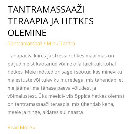
TANTRAMASSAAŽI
TERAAPIA JA HETKES
OLEMINE
Tantramassaaž
/
Minu Tantra
Tänapäeva kiires ja stressi rohkes maailmas on
paljud meist kaotanud võime olla täielikult kohal
hetkes. Meie mõtted on sageli seotud kas mineviku
mälestuste või tuleviku muredega, mis tähendab, et
me jääme ilma tänase päeva võludest ja
võimalustest. Üks meeldiv viis õppida hetkes olemist
on tantramassaaži teraapia, mis ühendab keha,
meele ja hinge, aidates sul naasta
Read More »