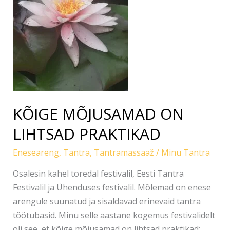
KÕIGE MÕJUSAMAD ON
LIHTSAD PRAKTIKAD
Eneseareng
,
Tantra
,
Tantramassaaž
/
Minu Tantra
Osalesin kahel toredal festivalil, Eesti Tantra
Festivalil ja Ühenduses festivalil. Mõlemad on enese
arengule suunatud ja sisaldavad erinevaid tantra
töötubasid. Minu selle aastane kogemus festivalidelt
oli see, et kõige mõjusamad on lihtsad praktikad: