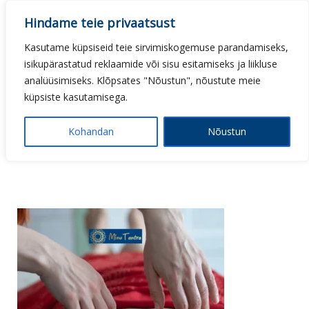
Skip
Hindame teie privaatsust
to
content
Kasutame küpsiseid teie sirvimiskogemuse parandamiseks,
isikupärastatud reklaamide või sisu esitamiseks ja liikluse
analüüsimiseks. Klõpsates "Nõustun", nõustute meie
küpsiste kasutamisega.
Kohandan
Nõustun
Tantramassaaž
TEADLIK
PUUDUTUS:
SILD
KOHALOLU
JA