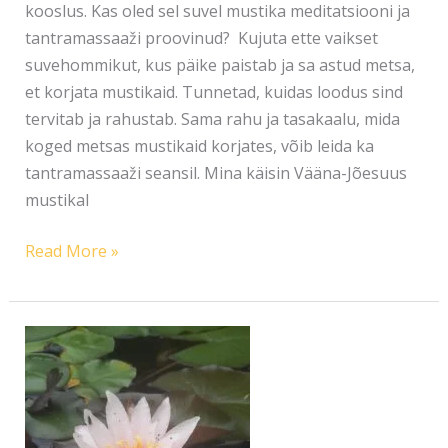
kooslus. Kas oled sel suvel mustika meditatsiooni ja
tantramassaaži proovinud? Kujuta ette vaikset
suvehommikut, kus päike paistab ja sa astud metsa,
et korjata mustikaid. Tunnetad, kuidas loodus sind
tervitab ja rahustab. Sama rahu ja tasakaalu, mida
koged metsas mustikaid korjates, võib leida ka
tantramassaaži seansil. Mina käisin Vääna-Jõesuus
mustikal
Read More »
KÕIGE
MÕJUSAMAD
ON
LIHTSAD
PRAKTIKAD