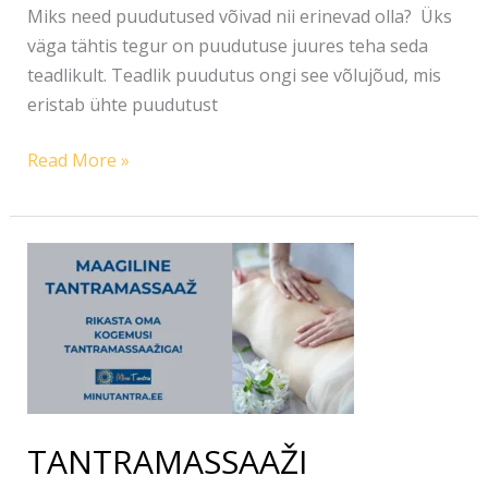
Miks need puudutused võivad nii erinevad olla? Üks
väga tähtis tegur on puudutuse juures teha seda
teadlikult. Teadlik puudutus ongi see võlujõud, mis
eristab ühte puudutust
Read More »
TANTRAMASSAAŽI
TERAAPIA-
RIKASTA
OMA
KOGEMUSI
TANTRAMASSAAŽI