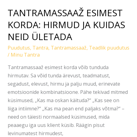
TANTRAMASSAAŽ ESIMEST
KORDA: HIRMUD JA KUIDAS
NEID ÜLETADA
Puudutus
,
Tantra
,
Tantramassaaž
,
Teadlik puudutus
/
Minu Tantra
Tantramassaaž esimest korda võib tunduda
hirmutav. Sa võid tunda ärevust, teadmatust,
segadust, elevust, hirmu ja palju muud, erinevate
emotsioonide kombinatsioone. Pähe tekivad mitmed
küsimused, „Kas ma oskan käituda?“ „Kas see on
liiga intiimne?“ „Kas ma pean end paljaks võtma?“ –
need on täiesti normaalsed küsimused, mida
peaaegu iga uus klient küsib. Räägin pisut
levinumatest hirmudest,