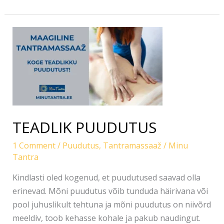
TEADLIK
PUUDUTUS
TEADLIK PUUDUTUS
1 Comment
/
Puudutus
,
Tantramassaaž
/
Minu
Tantra
Kindlasti oled kogenud, et puudutused saavad olla
erinevad. Mõni puudutus võib tunduda häirivana või
pool juhuslikult tehtuna ja mõni puudutus on niivõrd
meeldiv, toob kehasse kohale ja pakub naudingut.