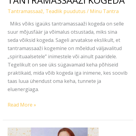
TANTRAMASSAAŽI KOGEDA
Tantramassaaž
,
Teadlik puudutus
/
Minu Tantra
Miks võiks igaüks tantramassaaži kogeda on selle
suur mõjusfäär ja võimalus otsustada, miks sina
seda võiksid kogeda. Sageli arvatakse ekslikult, et
tantramassaaži kogemine on mõeldud väljavalitud
„spirituaalsetele” inimestele või ainult paaridele.
Tegelikult on see üks sügavamaid keha põhiseid
praktikaid, mida võib kogeda iga inimene, kes soovib
taas luua ühendust oma keha, tunnete ja
eluenergiaga.
Read More »
TANTRAMASSAAŽI