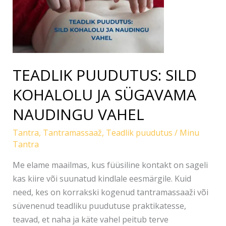
SÜGAVAMA
NAUDINGU
VAHEL
TEADLIK PUUDUTUS: SILD
KOHALOLU JA SÜGAVAMA
NAUDINGU VAHEL
Tantra
,
Tantramassaaž
,
Teadlik puudutus
/
Minu
Tantra
Me elame maailmas, kus füüsiline kontakt on sageli
kas kiire või suunatud kindlale eesmärgile. Kuid
need, kes on korrakski kogenud tantramassaaži või
süvenenud teadliku puudutuse praktikatesse,
teavad, et naha ja käte vahel peitub terve