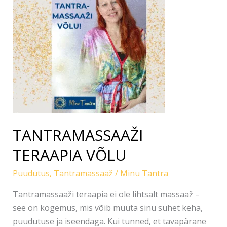
TERAAPIA
VÕLU
TANTRAMASSAAŽI
TERAAPIA VÕLU
Puudutus
,
Tantramassaaž
/
Minu Tantra
Tantramassaaži teraapia ei ole lihtsalt massaaž –
see on kogemus, mis võib muuta sinu suhet keha,
puudutuse ja iseendaga. Kui tunned, et tavapärane