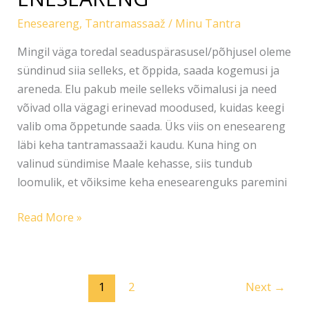
Eneseareng
,
Tantramassaaž
/
Minu Tantra
Mingil väga toredal seaduspärasusel/põhjusel oleme
sündinud siia selleks, et õppida, saada kogemusi ja
areneda. Elu pakub meile selleks võimalusi ja need
võivad olla vägagi erinevad moodused, kuidas keegi
valib oma õppetunde saada. Üks viis on eneseareng
läbi keha tantramassaaži kaudu. Kuna hing on
valinud sündimise Maale kehasse, siis tundub
loomulik, et võiksime keha enesearenguks paremini
Read More »
1
2
Next
→