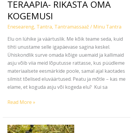
TERAAPIA- RIKASTA OMA
KOGEMUSI
Eneseareng
,
Tantra
,
Tantramassaaž
/
Minu Tantra
Elu on lühike ja väärtuslik. Me kõik teame seda, kuid
tihti unustame selle igapäevase sagina keskel.
Ühiskondlik surve omada kõige uuemaid ja kallimaid
asju võib viia meid lõputusse rattasse, kus püüdleme
materiaalsete eesmärkide poole, samal ajal kaotades
silmist tõelised eluväärtused. Peatu ja mõtle – kas me
elame, et koguda asju või kogeda elu? Kui sa
Read More »
MUSTIKA