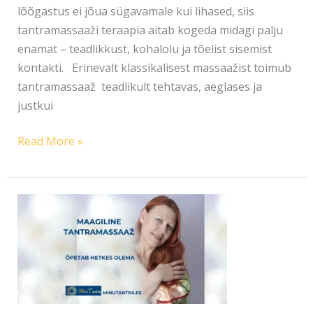
lõõgastus ei jõua sügavamale kui lihased, siis
tantramassaaži teraapia aitab kogeda midagi palju
enamat – teadlikkust, kohalolu ja tõelist sisemist
kontakti. Erinevalt klassikalisest massaažist toimub
tantramassaaž teadlikult tehtavas, aeglases ja
justkui
Read More »
TANTRAMASSAAŽI
TERAAPIA
JA
HETKES
OLEMINE