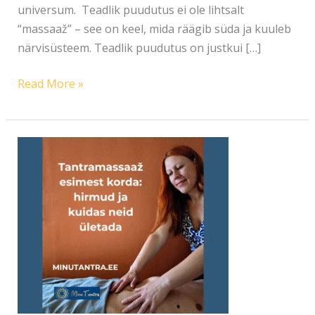
universum. Teadlik puudutus ei ole lihtsalt
“massaaž” – see on keel, mida räägib süda ja kuuleb
närvisüsteem. Teadlik puudutus on justkui […]
Read More »
TANTRAMASSAAŽ
ESIMEST
KORDA:
HIRMUD
JA
KUIDAS
NEID
ÜLETADA